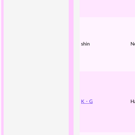
shin
N
K・G
H