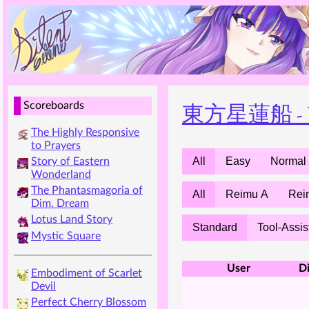
東方星蓮船 - Unde
Scoreboards
The Highly Responsive
to Prayers
All
Easy
Normal
Story of Eastern
Wonderland
The Phantasmagoria of
All
Reimu A
Rei
Dim. Dream
Lotus Land Story
Standard
Tool-Assis
Mystic Square
User
Di
Embodiment of Scarlet
Devil
Perfect Cherry Blossom