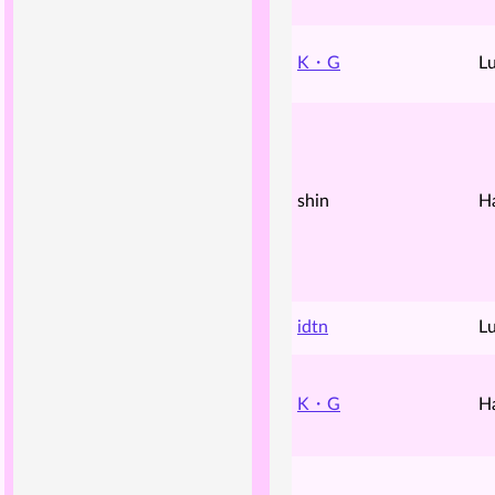
K・G
Lu
shin
H
idtn
Lu
K・G
H