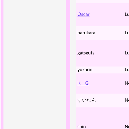
Oscar
Lu
harukara
Lu
gatsguts
Lu
yukarin
Lu
K・G
N
すいれん
N
shin
N