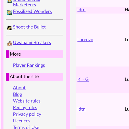
Marketeers
idtn
H
Fossilized Wonders
Shoot the Bullet
Lorenzo
Lu
Uwabami Breakers
More
Player Rankings
About the site
K・G
Lu
About
Blog
Website rules
Replay rules
idtn
Lu
Privacy policy
Licences
Terms of Use