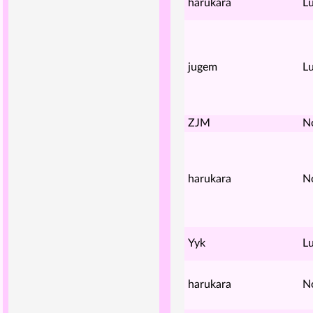
harukara
Lu
jugem
Lu
ZJM
N
harukara
N
Yyk
Lu
harukara
N