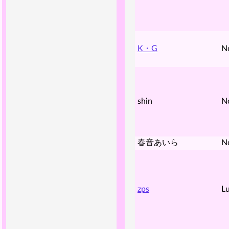
K・G
N
shin
N
春音あいら
N
zps
Lu