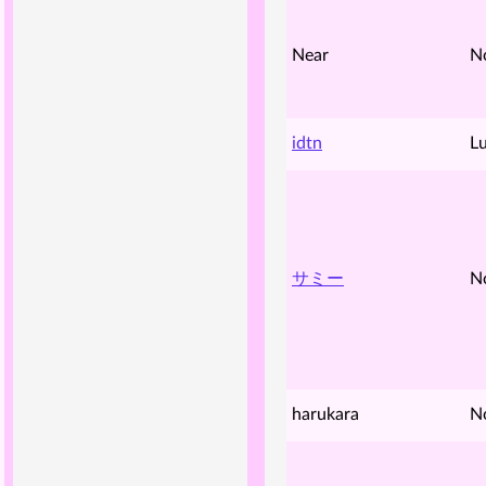
Near
N
idtn
Lu
サミー
N
harukara
N