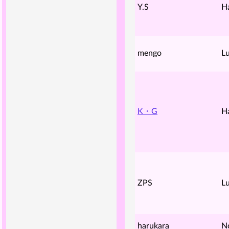
Y.S
H
mengo
Lu
K・G
H
ZPS
Lu
harukara
N