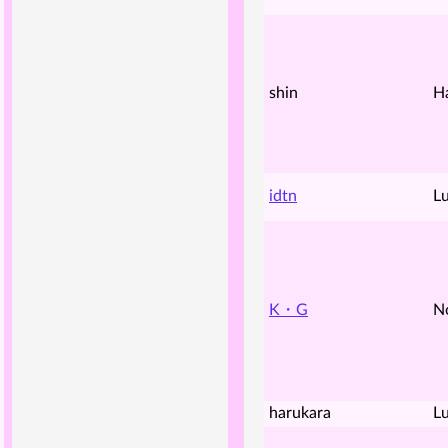
shin
H
idtn
Lu
K・G
N
harukara
Lu