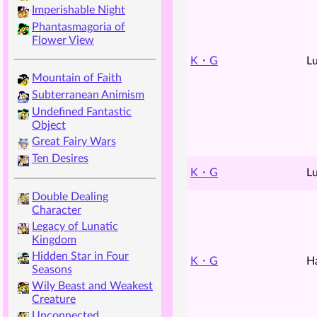
Imperishable Night
Phantasmagoria of
Flower View
K・G
Lu
Mountain of Faith
Subterranean Animism
Undefined Fantastic
Object
Great Fairy Wars
Ten Desires
K・G
Lu
Double Dealing
Character
Legacy of Lunatic
Kingdom
Hidden Star in Four
K・G
H
Seasons
Wily Beast and Weakest
Creature
Unconnected