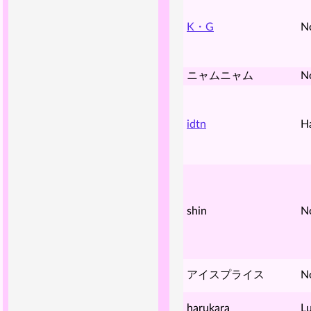
K・G
N
ニャムニャム
N
idtn
H
shin
N
アイスプライス
N
harukara
Lu