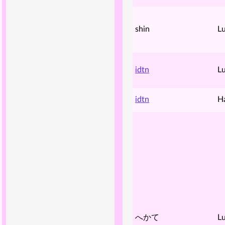
shin
Lu
idtn
Lu
idtn
H
へかて
Lu