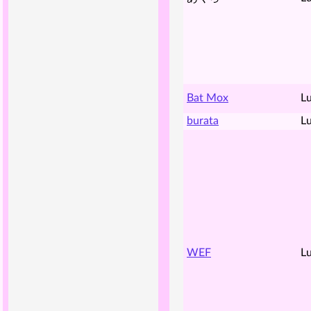
Bat Mox
Lu
burata
Lu
WEF
Lu