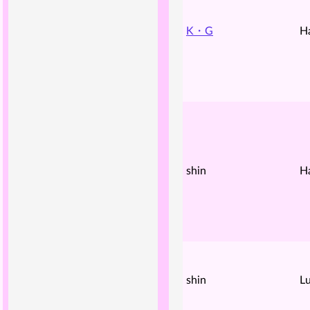
K・G
H
shin
H
shin
Lu