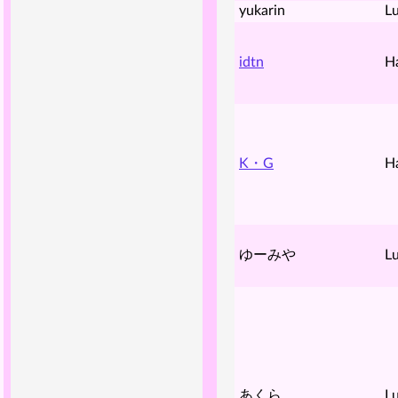
yukarin
Lu
idtn
H
K・G
H
ゆーみや
Lu
あくら
Lu