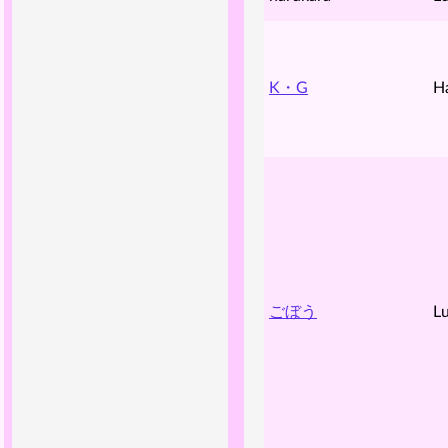
K・G
H
ごぼう
Lu