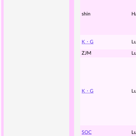
shin
H
K・G
Lu
ZJM
Lu
K・G
Lu
SOC
Lu