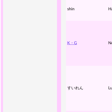
shin
H
K・G
N
すいれん
Lu